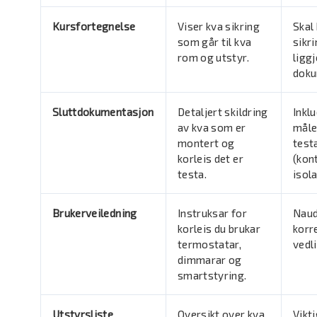
Kursfortegnelse
Viser kva sikring
Skal
som går til kva
sikr
rom og utstyr.
liggj
doku
Sluttdokumentasjon
Detaljert skildring
Inkl
av kva som er
måle
montert og
test
korleis det er
(kont
testa.
isola
Brukerveiledning
Instruksar for
Naud
korleis du brukar
korr
termostatar,
vedl
dimmarar og
smartstyring.
Utstyrsliste
Oversikt over kva
Vikt