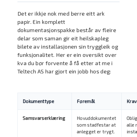
Det er ikkje nok med berre eitt ark
papir. Ein komplett
dokumentasjonspakke består av fleire
delar som saman gir eit heilskapleg
bilete av installasjonen sin tryggleik og
funksjonalitet. Her er ein oversikt over
kva du bør forvente å få etter at me i
Teltech AS har gjort ein jobb hos deg:
Dokumenttype
Føremål
Krav
Samsvarserklæring
Hovuddokumentet
Obli
som stadfestar at
alle 
anlegget er trygt.
insta