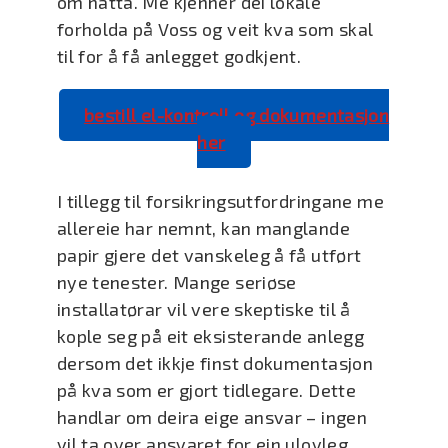
om natta. Me kjenner dei lokale
forholda på Voss og veit kva som skal
til for å få anlegget godkjent.
bestill el-kontroll og dokumentasjon
her
I tillegg til forsikringsutfordringane me
allereie har nemnt, kan manglande
papir gjere det vanskeleg å få utført
nye tenester. Mange seriøse
installatørar vil vere skeptiske til å
kople seg på eit eksisterande anlegg
dersom det ikkje finst dokumentasjon
på kva som er gjort tidlegare. Dette
handlar om deira eige ansvar – ingen
vil ta over ansvaret for ein ulovleg