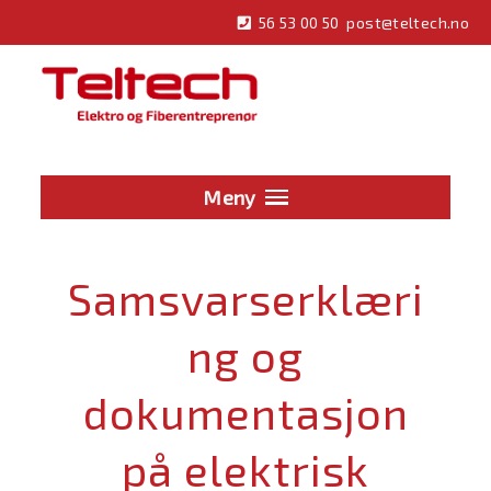
Hopp
56 53 00 50
post@teltech.no
til
innhold
Meny
Samsvarserklæri
ng og
dokumentasjon
på elektrisk