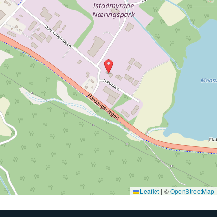
Leaflet
|
©
OpenStreetMap