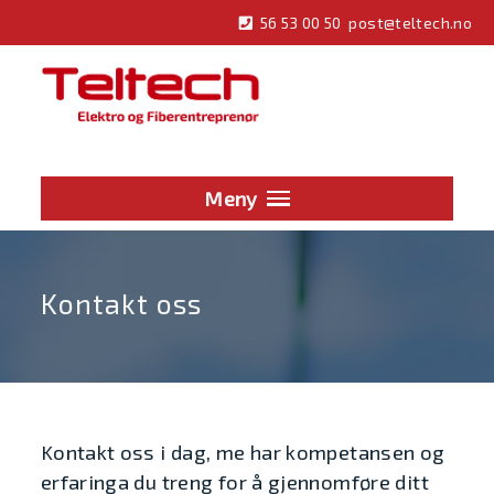
Hopp
56 53 00 50
post@teltech.no
til
innhold
Meny
Kontakt oss
Kontakt oss i dag, me har kompetansen og
erfaringa du treng for å gjennomføre ditt